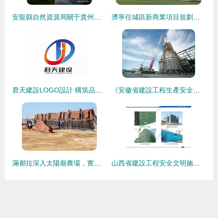
安龍縣自然資源局關于貴州鑫化能源260m3LNG加氣站建設項目建設工程設計方案批前公示
濟寧任城區新商業項目規劃亮相，占地10.5畝打造城市新地標
君天建設LOGO設計 構筑品牌形象，鑄就工程卓越
《安徽省建設工程生產安全管理辦法》出臺 設計單位正式被列入責任主體，行業責任體系再升級
滿都拉深入太陽廟農場，實地調研萬頭有機沙漠肉牛養殖基地規劃與建設進展
山西省建設工程安全文明施工標準化新篇章——解讀最新版《指導圖冊》