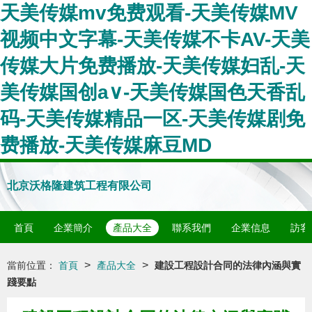
天美传媒mv免费观看-天美传媒MV
视频中文字幕-天美传媒不卡AV-天美
传媒大片免费播放-天美传媒妇乱-天
美传媒国创a∨-天美传媒国色天香乱
码-天美传媒精品一区-天美传媒剧免
费播放-天美传媒麻豆MD
北京沃格隆建筑工程有限公司
首頁
企業簡介
產品大全
聯系我們
企業信息
訪客
>
>
當前位置：
首頁
產品大全
建設工程設計合同的法律內涵與實
踐要點