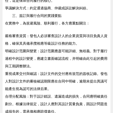
任，這是保障合同履行的核心。
爭議解決方式：約定通過協商、仲裁或訴訟解決糾紛。
三、簽訂與履行合同的實踐要點
在實務中，為規避風險、順利履行，各方應重點關注：
嚴格審查資質：發包人必須審查設計人的企業資質與項目負責人資
格，確保其具備承攬相應等級設計任務的能力。
明確設計范圍與變更：設計范圍應盡可能詳細、無歧義。對于履行
過程中的設計變更，應建立書面確認流程，并明確由此引起的費用
與工期調整辦法。
重視成果交付與確認：設計文件的交付應有規范的簽收記錄。發包
人對設計文件的審核確認期限應在合同中明確，逾期未提出異議可
能產生視為認可的法律后果。
合理分配風險：對于設計錯誤、遺漏造成的損失，合同應明確責任
劃分。根據法律規定，設計人應對其設計質量負責，因設計問題造
成損失的，需承擔相應賠償責任。