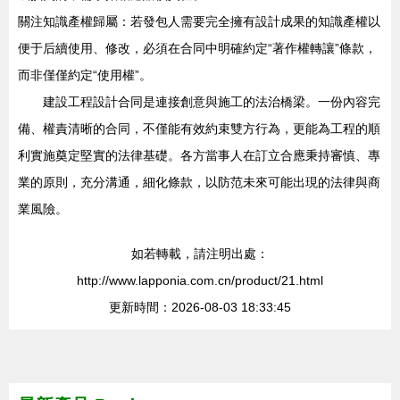
關注知識產權歸屬：若發包人需要完全擁有設計成果的知識產權以
便于后續使用、修改，必須在合同中明確約定“著作權轉讓”條款，
而非僅僅約定“使用權”。
建設工程設計合同是連接創意與施工的法治橋梁。一份內容完
備、權責清晰的合同，不僅能有效約束雙方行為，更能為工程的順
利實施奠定堅實的法律基礎。各方當事人在訂立合應秉持審慎、專
業的原則，充分溝通，細化條款，以防范未來可能出現的法律與商
業風險。
如若轉載，請注明出處：
http://www.lapponia.com.cn/product/21.html
更新時間：2026-08-03 18:33:45